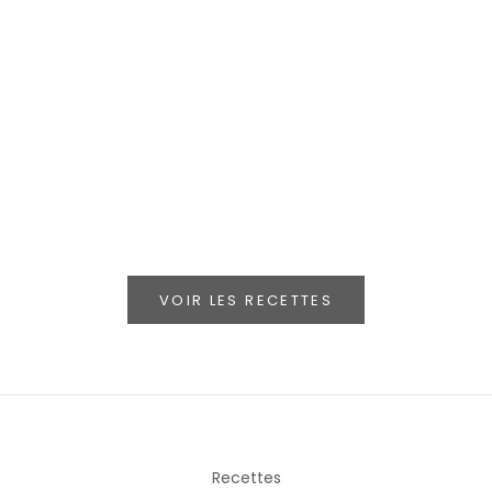
Rhum Km12
Espresso Coco
VOIR LES RECETTES
Recettes