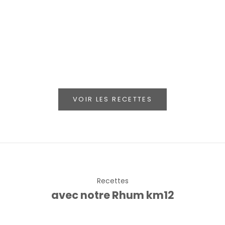
Gin Km12 concombre
Pickle Martini
VOIR LES RECETTES
Recettes
avec notre Rhum km12