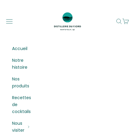
Passer au contenu
Distillerie du Fjord
Menu
Recherc
Panier
Accueil
Notre
histoire
Nos
produits
Recettes
de
cocktails
Nous
visiter