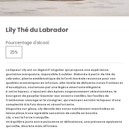
Lily Thé du Labrador
Pourcentage d'alcool:
25%
La liqueur Lily
est un digestif singulier qui propose une expérience
gustative marquante, impossible à oublier. Élaborée à partir de thé du
Labrador, plante emblématique de la forêt boréale reconnue pour ses
qualités aromatiques en infusion, elle révèle de délicates notes fruitées et
d’eucalyptus, soutenues par une légère amertume élégante.
À cette liqueur, s’ajoutent des épices soigneusement sélectionnées, le
bourgeon de peuplier baumier aux accents vanillés, les feuilles de
framboisier sauvage et le vinaigrier, qui viennent enrichir la liqueur d’une
complexité à la fois douce et réconfortante.
Dégustée sur glace, Lily dévoile des notes subtilement mentholées et
laisse place à une agréable sensation de vanille en bouche.
Lily, c’est la force tranquille.
Un équilibre juste entre puissance et délicatesse, une présence apaisante
qui veille, discrète mais affirmée.