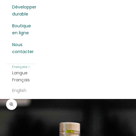
Développement
durable
Boutique
en ligne
Nous
contacter
Français
Langue
Français
English
Zoomer sur l'image