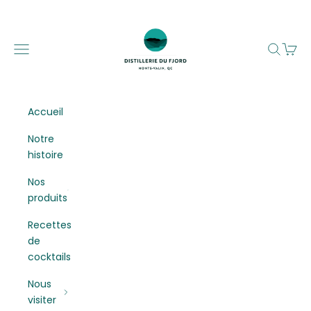
Passer au contenu
Distillerie du Fjord
Menu
Recherc
Panier
Accueil
Notre
histoire
Nos
produits
Recettes
de
cocktails
Nous
visiter