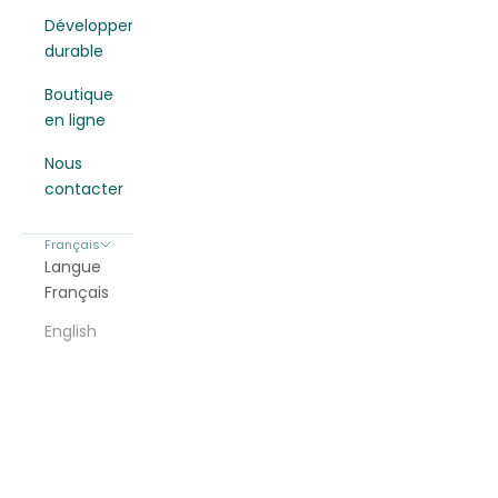
Développement
durable
Boutique
en ligne
Nous
contacter
Français
Langue
Français
English
BAR à gin